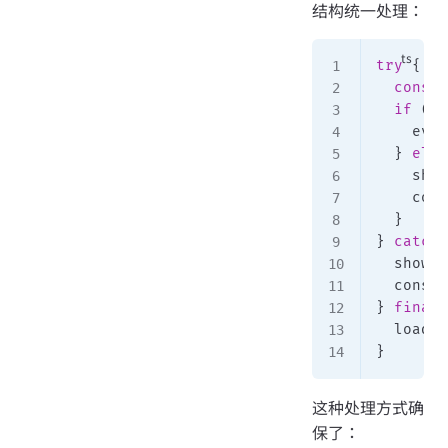
结构统一处理：
try
 {
  const
 
  if
 (
da
    even
  } 
else
    show
    cons
  }
} 
catch
 
  showTa
  consol
} 
finall
  loadin
}
这种处理方式确
保了：