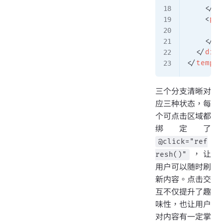
    </
p
>
    <
p
 s
      ——
    </
p
>
  </
div
>
</
templa
三个分支清晰对
应三种状态，每
个可点击区域都
绑定了
@click="ref
，让
resh()"
用户可以随时刷
新内容。点击交
互不仅提升了趣
味性，也让用户
对内容有一定掌