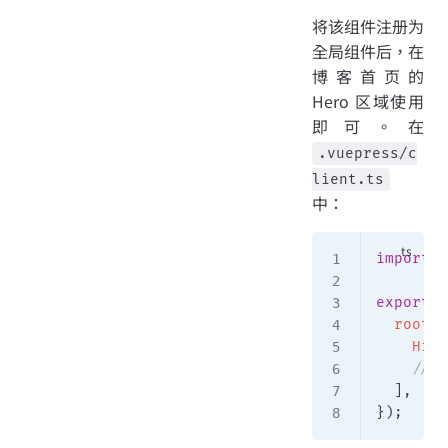
将该组件注册为
全局组件后，在
博客首页的
Hero 区域使用
即可。在
.vuepress/c
lient.ts
中：
import
 H
export
 d
  rootCo
    Hito
    //
  ],
});