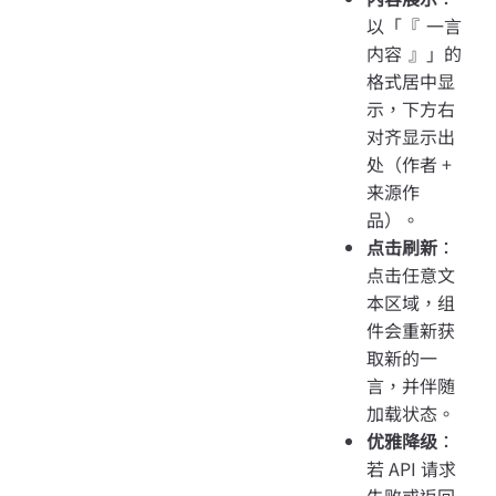
以「『 一言
内容 』」的
格式居中显
示，下方右
对齐显示出
处（作者 +
来源作
品）。
点击刷新
：
点击任意文
本区域，组
件会重新获
取新的一
言，并伴随
加载状态。
优雅降级
：
若 API 请求
失败或返回