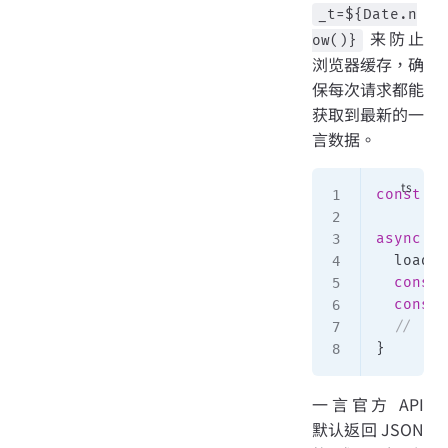
_t=${Date.n
来防止
ow()}
浏览器缓存，确
保每次请求都能
获取到最新的一
言数据。
const
 AP
async
 fu
  loadin
  const
 
  const
 
  // ...
}
一言官方 API
默认返回 JSON