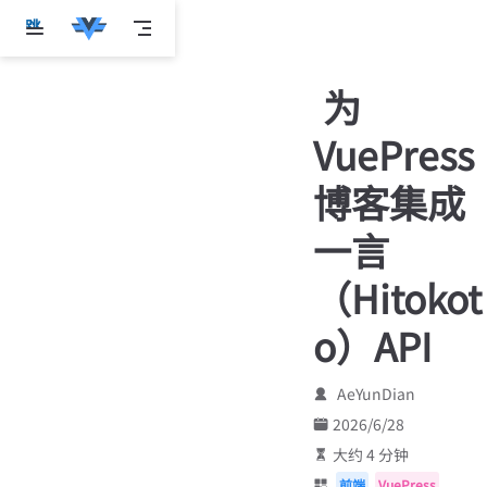
跳
至
主
为
要
內
VuePress
容
博客集成
一言
（Hitokot
o）API
AeYunDian
2026/6/28
大约 4 分钟
前端
VuePress