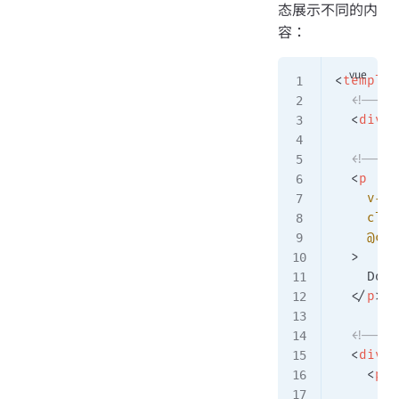
态展示不同的内
容：
<
templat
  <!-- 
  <
div
 v
  <!--
  <
p
    v-el
    clas
    @cli
  >
    Do o
  </
p
>
  <!--
  <
div
 v
    <
p
 c
      『