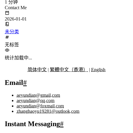
1 分钟
Contact Me
2026-01-01
未分类
无标签
统计加载中...
简体中文
|
繁體中文（香港）
|
English
Email
#
aeyundian@gmail.com
aeyundian@qq.com
aeyundian@foxmail.com
zhanghaoyu19281@outlook.com
Instant Messaging
#