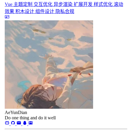
Vue
主题定制
交互优化
异步渲染
扩展开发
样式优化
滚动
效果
积木设计
组件设计
隐私合规
AeYunDian
Do one thing and do it well