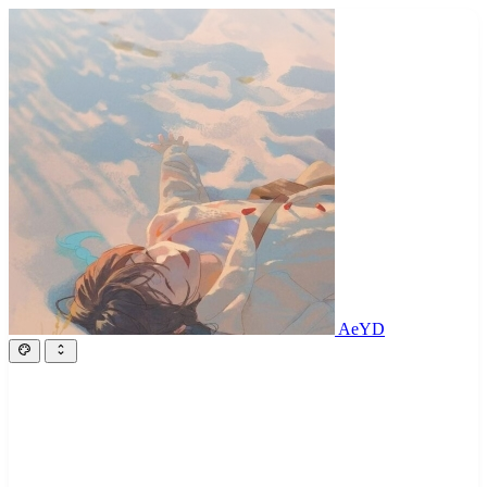
AeYunDian
AeYD
Contact Me