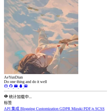
AeYunDian
Do one thing and do it well
统计加载中...
标签
API 集成
Blogging
Customization
GDPR
Mizuki
PDF.js
SCSS