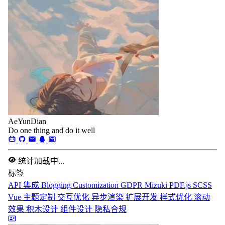
AeYunDian
Do one thing and do it well
统计加载中...
标签
API 集成
Blogging
Customization
GDPR
Mizuki
PDF.js
SCSS
Vue
主题定制
交互优化
异步渲染
扩展开发
样式优化
滚动
效果
积木设计
组件设计
隐私合规