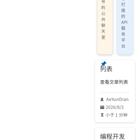
号
打
的
造
公
的
共
API
聊
服
天
务
室
平
台
列表
查看文章列表
AeYunDian
2026/8/2
小于 1 分钟
编程开发