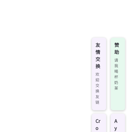
友
赞
情
助
交
请
换
我
喝
欢
杯
迎
奶
交
茶
换
友
链
Cr
A
o
y