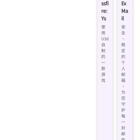
ssfi
Ex
re:
Ma
Ys
il
使
安
用
全
U3d
、
自
稳
制
定
的
的
一
个
款
人
游
邮
戏
箱
，
为
您
守
护
每
一
封
邮
件