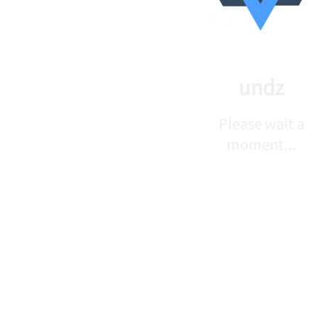
undz
Please wait a
moment...