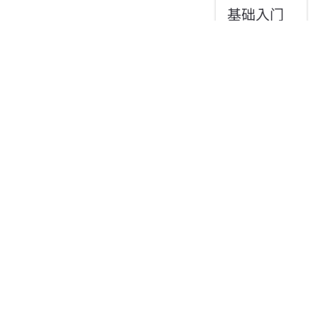
基础入门
AeYunDian
2026/8/2
大约 2 分钟
AyAccount
本文介绍了我
独立开发的统
一身份认证后
端服务，为
Web 与移动应
用提供安全、
便捷的账号体
系。
AeYunDian